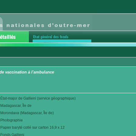
de vaccination à l'ambulance
État-major de Gallieni (service géographique)
Madagascar, Île de
Morondava (Madagascar, Île de)
Photographie
Papier baryté collé sur carton 16,9 x 12
Fonds Gallieni