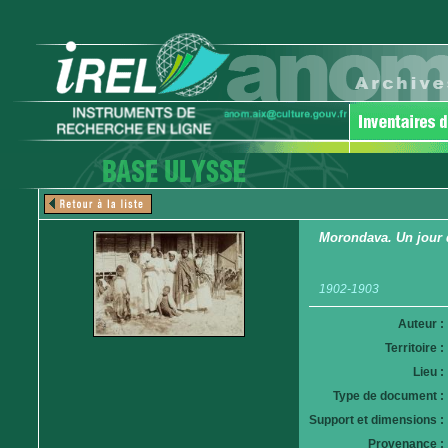
Morondava. Un jour 
1902-1903
Auteur :
Territoire :
Lieu :
Type de document :
Support et dimensions :
Provenance :