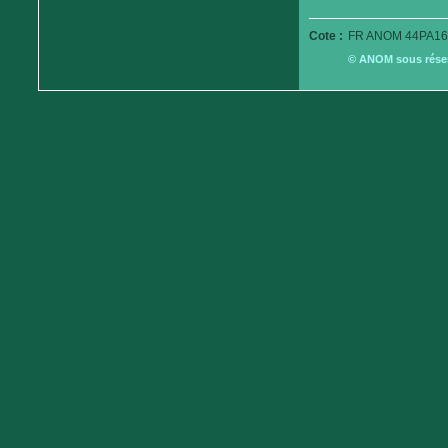
Cote :
FR ANOM 44PA16
© ANOM sous réserv