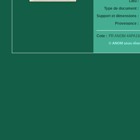
Lieu :
Type de document :
Support et dimensions :
Provenance :
Cote :
FR ANOM 44PA16
© ANOM sous réserv