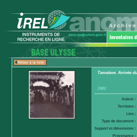
Tamatave. Arrivée du 
1902
Auteur :
Territoire :
Lieu :
Type de document :
Support et dimensions :
Provenance :