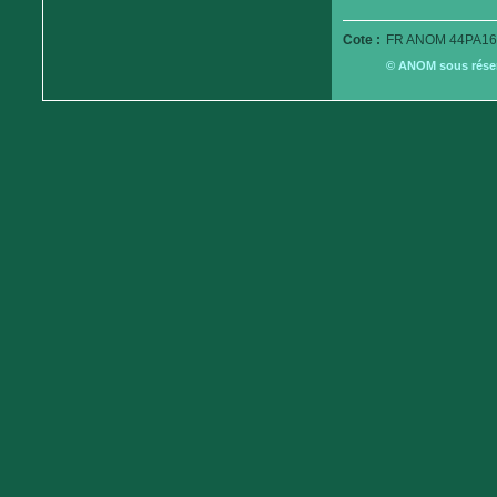
Cote :
FR ANOM 44PA16
© ANOM sous réserv