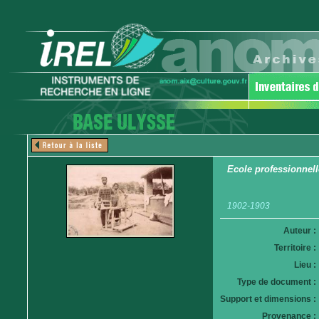
Ecole professionnell
1902-1903
Auteur :
Territoire :
Lieu :
Type de document :
Support et dimensions :
Provenance :