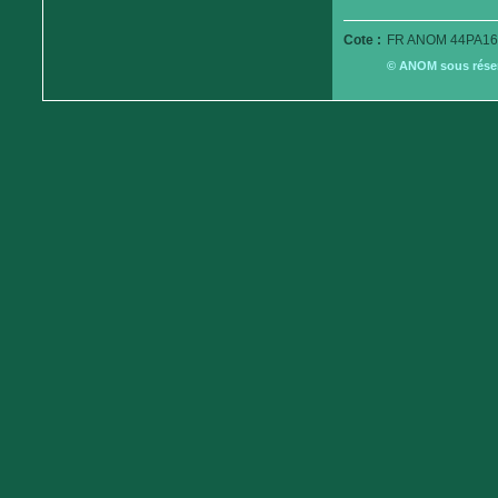
Cote :
FR ANOM 44PA16
© ANOM sous réserv