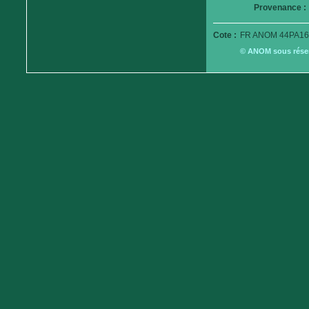
Provenance :
Cote :
FR ANOM 44PA16
© ANOM sous réserv