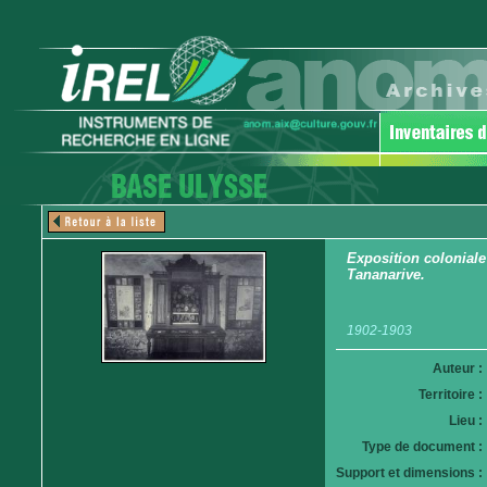
Exposition coloniale
Tananarive.
1902-1903
Auteur :
Territoire :
Lieu :
Type de document :
Support et dimensions :