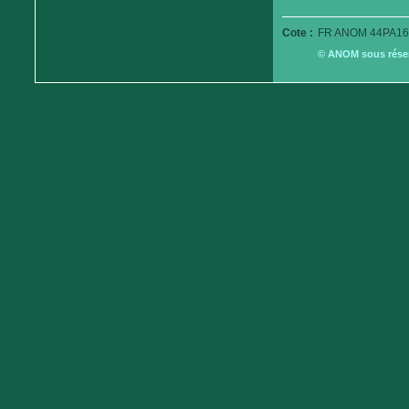
Cote :
FR ANOM 44PA16
© ANOM sous réserv