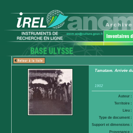
Tamatave. Arrivée du 
1902
Auteur :
Territoire :
Lieu :
Type de document :
Support et dimensions :
Provenance :