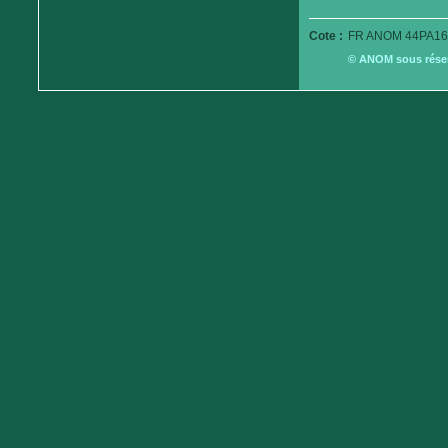
Cote :
FR ANOM 44PA16
© ANOM sous réserv