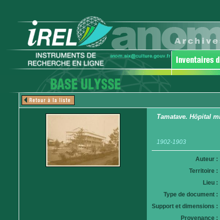
Tamatave. Hôpital mi
1902-1903
Auteur :
Territoire :
Lieu :
Type de document :
Support et dimensions :
Provenance :