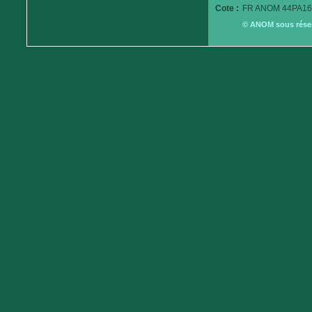
Cote :
FR ANOM 44PA16
© ANOM sous réserv