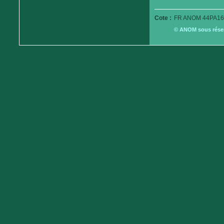
Cote :
FR ANOM 44PA16
© ANOM sous réserv