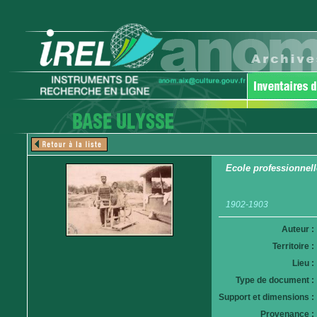
Ecole professionnell
1902-1903
Auteur :
Territoire :
Lieu :
Type de document :
Support et dimensions :
Provenance :