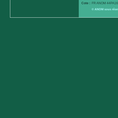
Cote :
FR ANOM 44PA16
© ANOM sous réserv