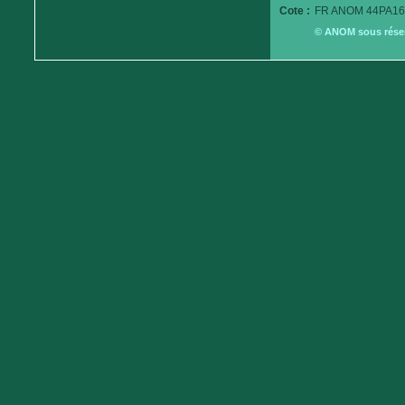
Cote :
FR ANOM 44PA16
© ANOM sous réserv