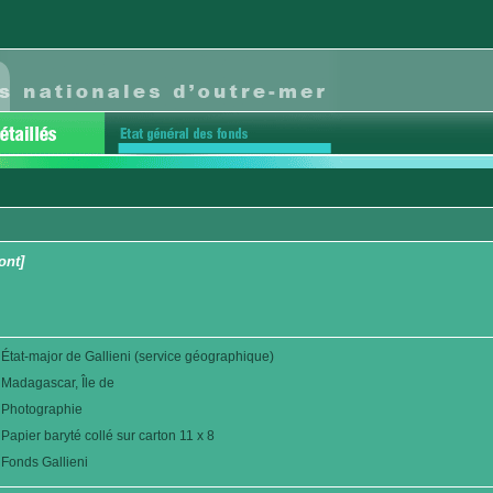
ont]
État-major de Gallieni (service géographique)
Madagascar, Île de
Photographie
Papier baryté collé sur carton 11 x 8
Fonds Gallieni