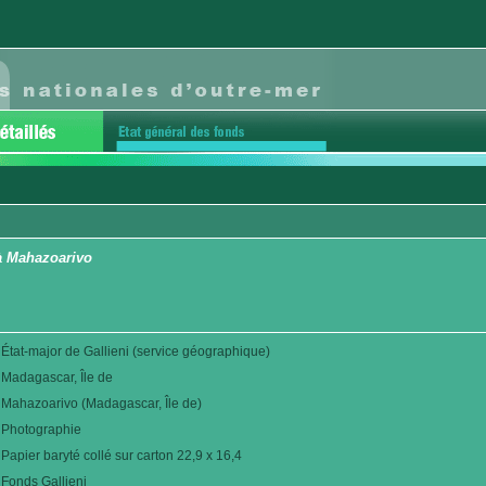
à Mahazoarivo
État-major de Gallieni (service géographique)
Madagascar, Île de
Mahazoarivo (Madagascar, Île de)
Photographie
Papier baryté collé sur carton 22,9 x 16,4
Fonds Gallieni