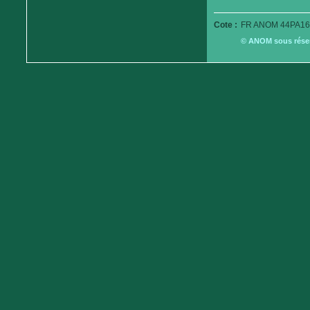
Cote :
FR ANOM 44PA16
© ANOM sous réserv