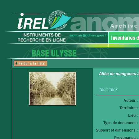
Allée de manguiers 
1902-1903
Auteur :
Territoire :
Lieu :
Type de document :
Support et dimensions :
Provenance :