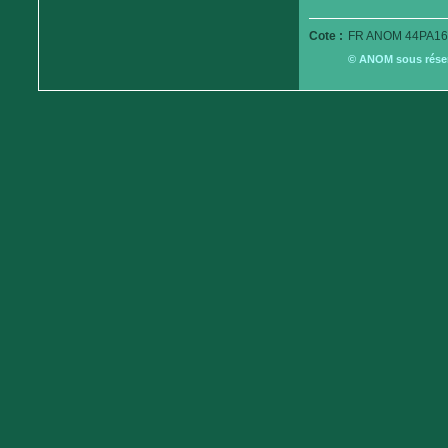
Cote :
FR ANOM 44PA16
© ANOM sous réserv