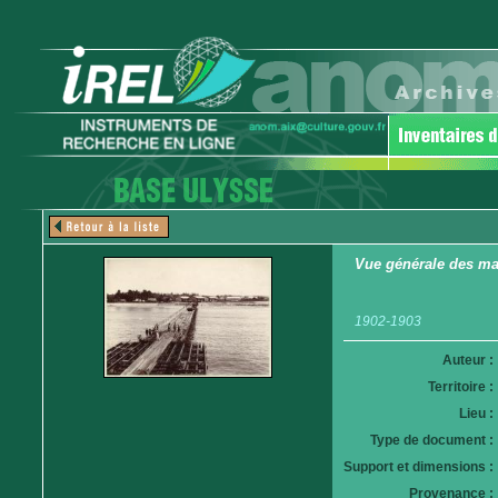
Vue générale des ma
1902-1903
Auteur :
Territoire :
Lieu :
Type de document :
Support et dimensions :
Provenance :