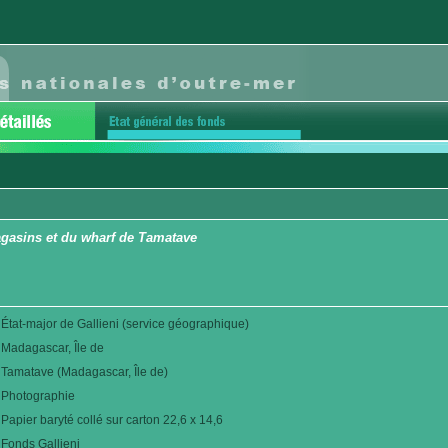
gasins et du wharf de Tamatave
État-major de Gallieni (service géographique)
Madagascar, Île de
Tamatave (Madagascar, Île de)
Photographie
Papier baryté collé sur carton 22,6 x 14,6
Fonds Gallieni