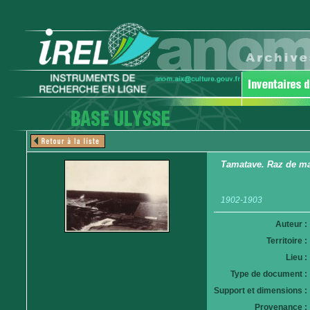
Tamatave. Raz de m
1902-1903
Auteur :
Territoire :
Lieu :
Type de document :
Support et dimensions :
Provenance :