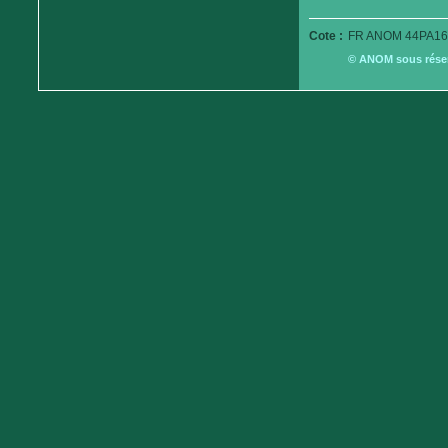
Cote :
FR ANOM 44PA16
© ANOM sous réserv