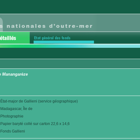
le Manangarèze
État-major de Gallieni (service géographique)
Madagascar, Île de
Photographie
Papier baryté collé sur carton 22,6 x 14,6
Fonds Gallieni