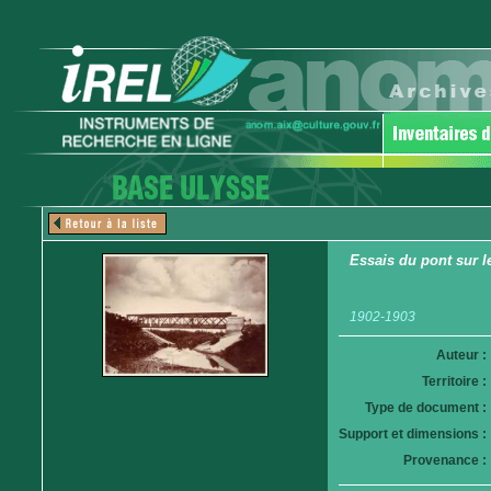
Essais du pont sur 
1902-1903
Auteur :
Territoire :
Type de document :
Support et dimensions :
Provenance :