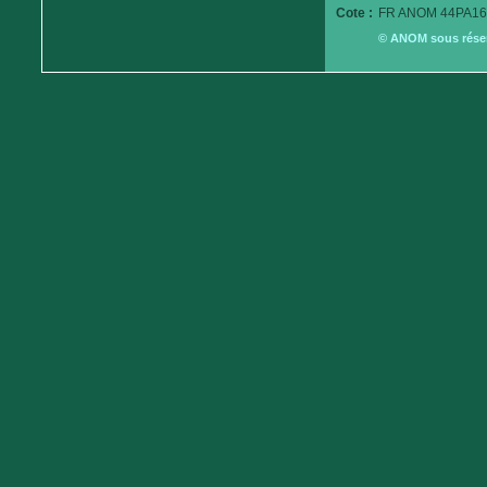
Cote :
FR ANOM 44PA16
© ANOM sous réserv