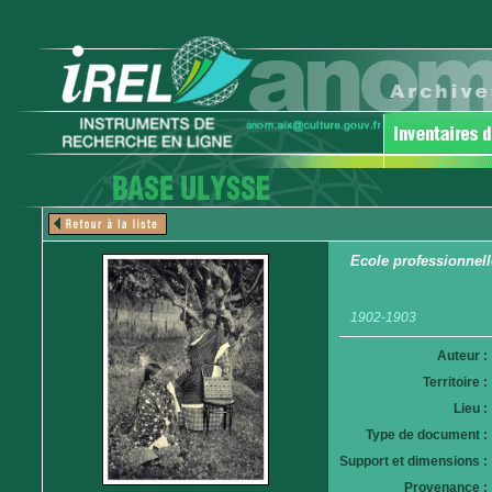
Ecole professionnell
1902-1903
Auteur :
Territoire :
Lieu :
Type de document :
Support et dimensions :
Provenance :