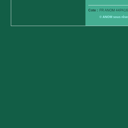
Cote :
FR ANOM 44PA16
© ANOM sous réserv