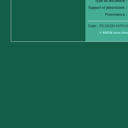
Type de document :
Support et dimensions :
Provenance :
Cote :
FR ANOM 44PA16
© ANOM sous réserv