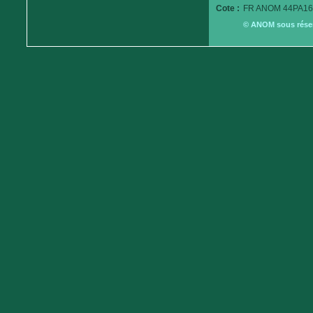
Cote :
FR ANOM 44PA16
© ANOM sous réserv