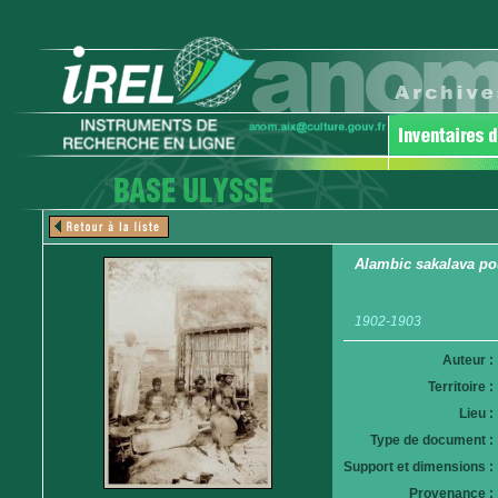
Alambic sakalava po
1902-1903
Auteur :
Territoire :
Lieu :
Type de document :
Support et dimensions :
Provenance :