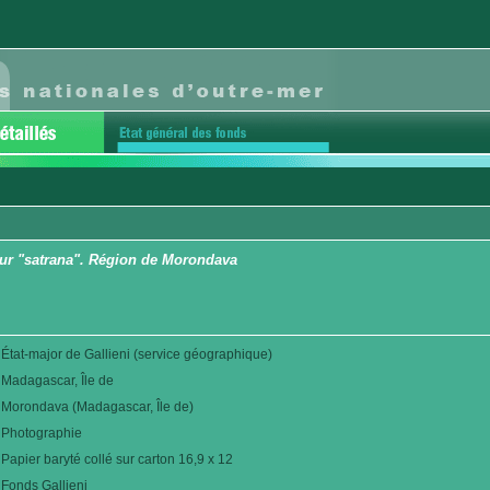
ur "satrana". Région de Morondava
État-major de Gallieni (service géographique)
Madagascar, Île de
Morondava (Madagascar, Île de)
Photographie
Papier baryté collé sur carton 16,9 x 12
Fonds Gallieni