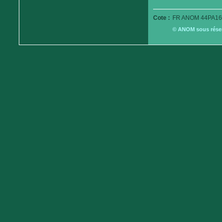
Cote :
FR ANOM 44PA16
© ANOM sous réserv