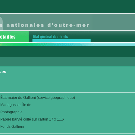
tion
État-major de Gallieni (service géographique)
Madagascar, Île de
Photographie
Papier baryté collé sur carton 17 x 11,6
Fonds Gallieni