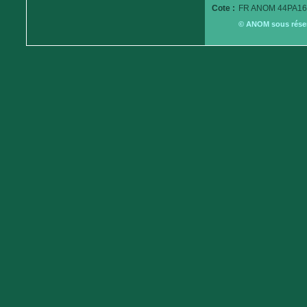
Cote :
FR ANOM 44PA16
© ANOM sous réserv