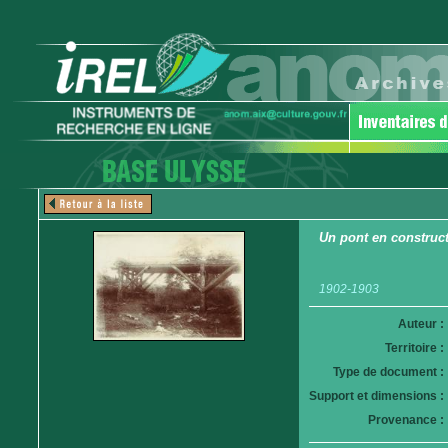
Un pont en construc
1902-1903
Auteur :
Territoire :
Type de document :
Support et dimensions :
Provenance :