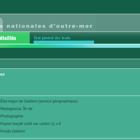
nes
État-major de Gallieni (service géographique)
Madagascar, Île de
Photographie
Papier baryté collé sur carton 11 x 8
Fonds Gallieni