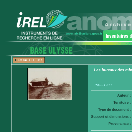
Les bureaux des mi
1902-1903
Auteur :
Territoire :
Type de document :
Support et dimensions :
Provenance :