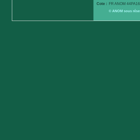
Cote :
FR ANOM 44PA16
© ANOM sous réserv