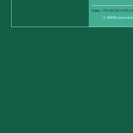
Cote :
FR ANOM 44PA16
© ANOM sous réserv