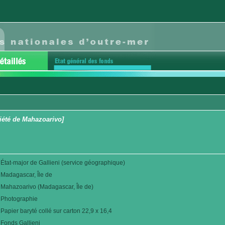
riété de Mahazoarivo]
État-major de Gallieni (service géographique)
Madagascar, Île de
Mahazoarivo (Madagascar, Île de)
Photographie
Papier baryté collé sur carton 22,9 x 16,4
Fonds Gallieni