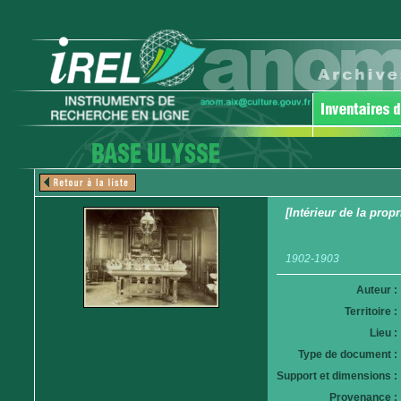
[Intérieur de la prop
1902-1903
Auteur :
Territoire :
Lieu :
Type de document :
Support et dimensions :
Provenance :