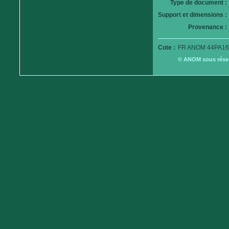
Type de document :
Support et dimensions :
Provenance :
Cote :
FR ANOM 44PA16
© ANOM sous réserv