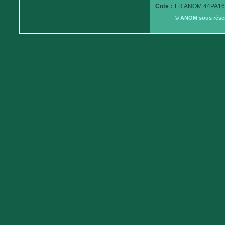
Cote :
FR ANOM 44PA16
© ANOM sous réserv