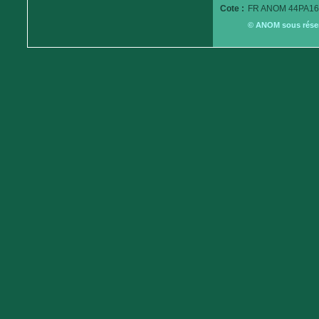
Cote :
FR ANOM 44PA16
© ANOM sous réserv