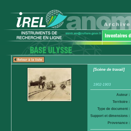
[Scène de travail]
1902-1903
Auteur :
Territoire :
Type de document :
Support et dimensions :
Provenance :