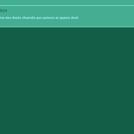
5/14
e des droits réservés aux auteurs et ayants droit