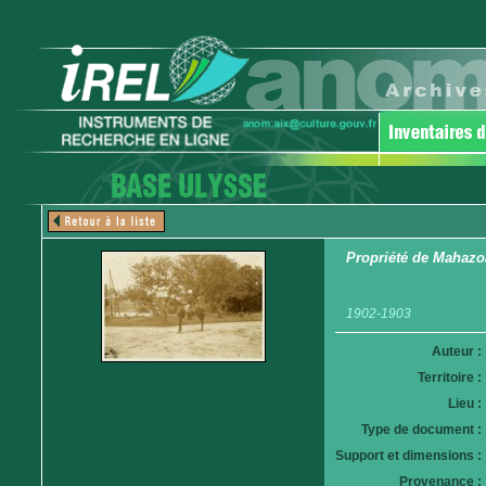
Propriété de Mahazo
1902-1903
Auteur :
Territoire :
Lieu :
Type de document :
Support et dimensions :
Provenance :