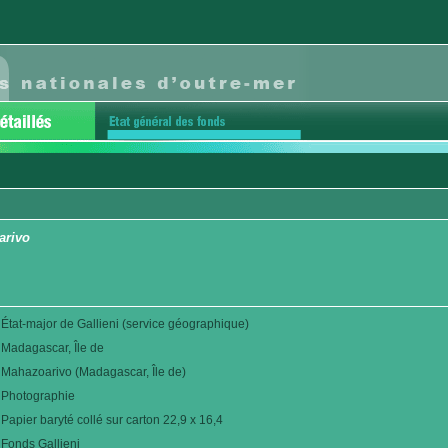
arivo
État-major de Gallieni (service géographique)
Madagascar, Île de
Mahazoarivo (Madagascar, Île de)
Photographie
Papier baryté collé sur carton 22,9 x 16,4
Fonds Gallieni