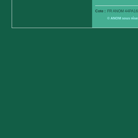
Cote :
FR ANOM 44PA16
© ANOM sous réserv