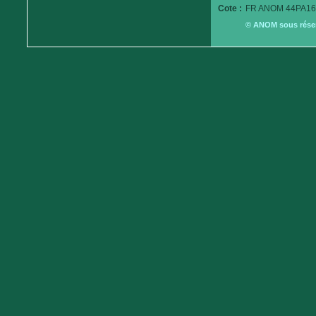
Cote :
FR ANOM 44PA16
© ANOM sous réserv