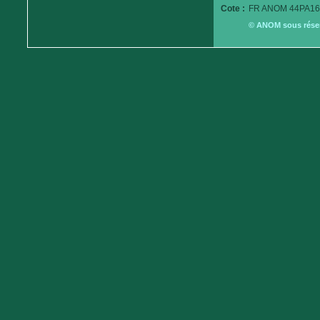
Cote :
FR ANOM 44PA16
© ANOM sous réserv