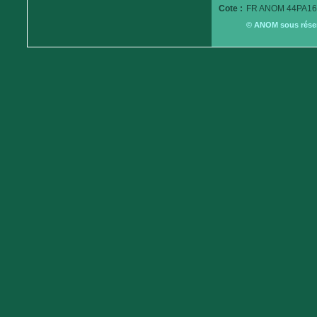
Cote :
FR ANOM 44PA16
© ANOM sous réserv