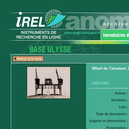
Wharf de Tamatave. 
1902-1903
Auteur :
Territoire :
Lieu :
Type de document :
Support et dimensions :
Provenance :