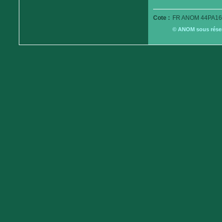
Cote :
FR ANOM 44PA16
© ANOM sous réserv