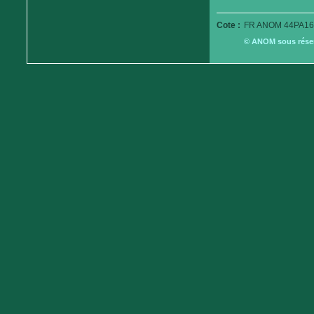
Cote :
FR ANOM 44PA16
© ANOM sous réserv