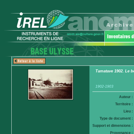
Tamatave 1902. Le bo
1902-1903
Auteur :
Territoire :
Lieu :
Type de document :
Support et dimensions :
Provenance :