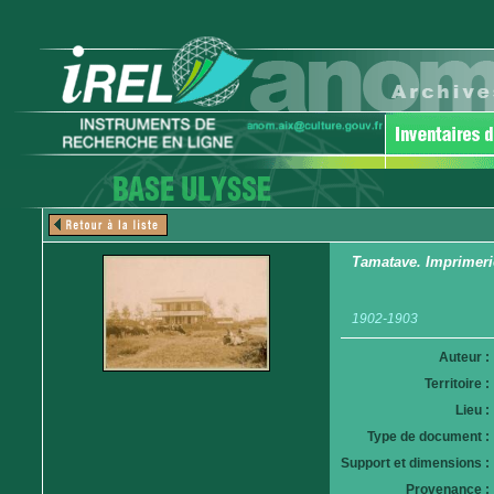
Tamatave. Imprimerie
1902-1903
Auteur :
Territoire :
Lieu :
Type de document :
Support et dimensions :
Provenance :