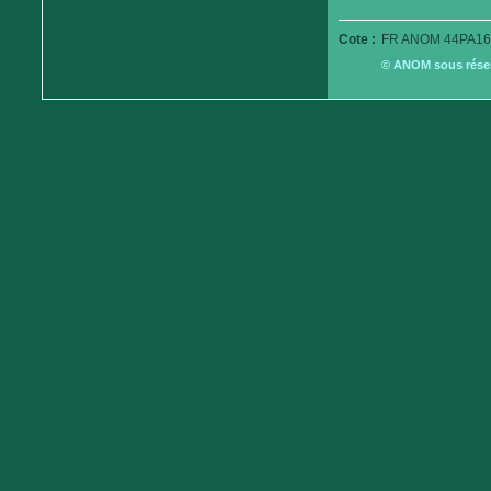
Cote :
FR ANOM 44PA16
© ANOM sous réserv