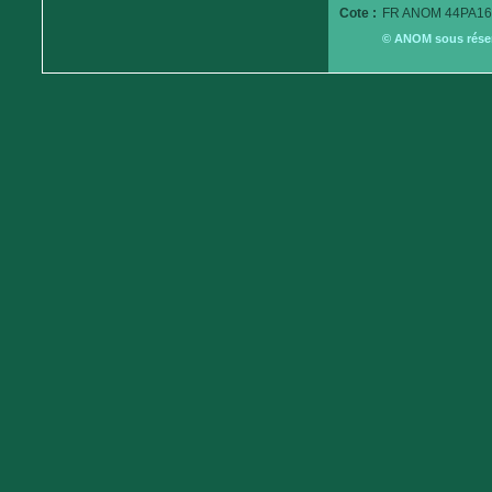
Cote :
FR ANOM 44PA16
© ANOM sous réserv