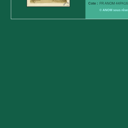
Cote :
FR ANOM 44PA16
© ANOM sous réserv