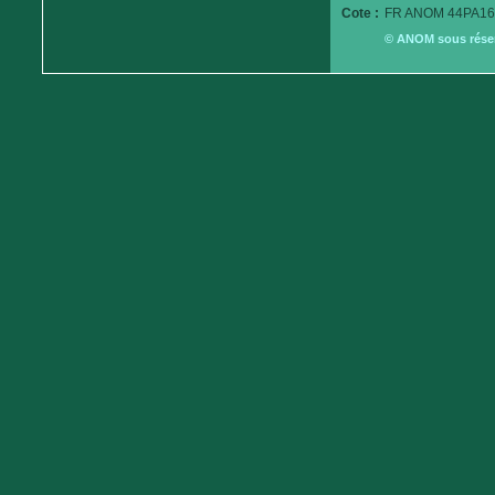
Cote :
FR ANOM 44PA16
© ANOM sous réserv