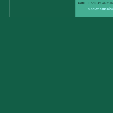
Cote :
FR ANOM 44PA16
© ANOM sous réserv