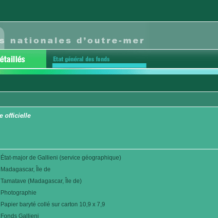
 officielle
État-major de Gallieni (service géographique)
Madagascar, Île de
Tamatave (Madagascar, Île de)
Photographie
Papier baryté collé sur carton 10,9 x 7,9
Fonds Gallieni