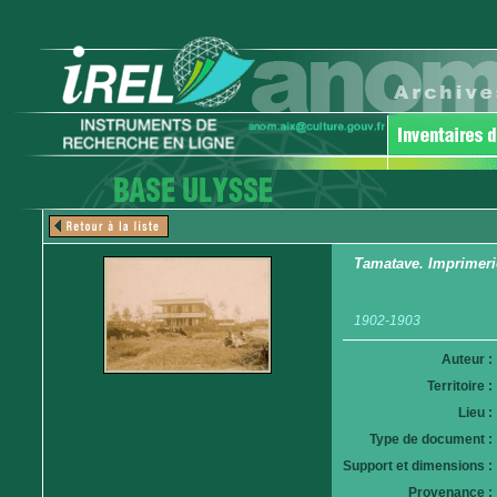
Tamatave. Imprimerie
1902-1903
Auteur :
Territoire :
Lieu :
Type de document :
Support et dimensions :
Provenance :