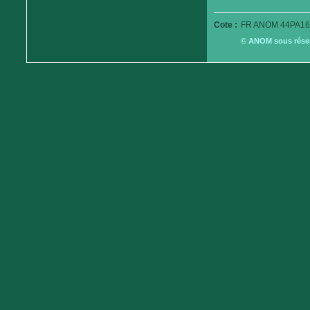
Cote :
FR ANOM 44PA16
© ANOM sous réserv