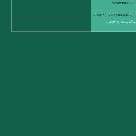
Provenance :
Cote :
FR ANOM 44PA17
© ANOM sous réserv