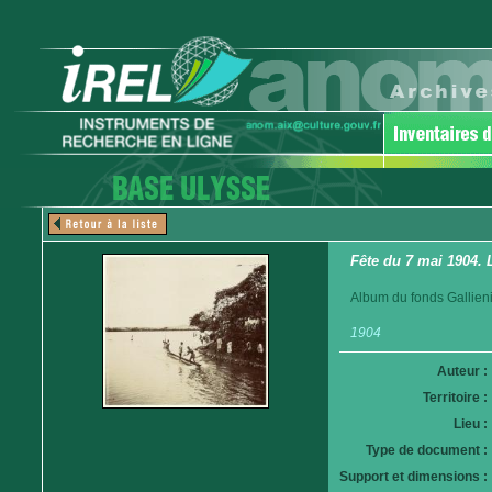
Fête du 7 mai 1904.
Album du fonds Gallieni
1904
Auteur :
Territoire :
Lieu :
Type de document :
Support et dimensions :