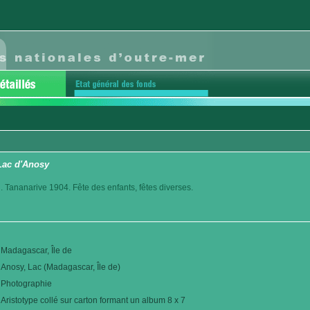
 Lac d'Anosy
. Tananarive 1904. Fête des enfants, fêtes diverses.
Madagascar, Île de
Anosy, Lac (Madagascar, Île de)
Photographie
Aristotype collé sur carton formant un album 8 x 7