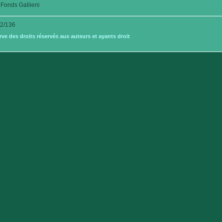
Fonds Gallieni
2/136
e des droits réservés aux auteurs et ayants droit