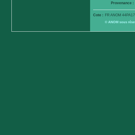
Provenance :
Cote :
FR ANOM 44PA17
© ANOM sous réserv