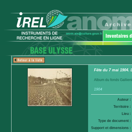
Fête du 7 mai 1904. 
Album du fonds Gallieni
1904
Auteur :
Territoire :
Lieu :
Type de document :
Support et dimensions :