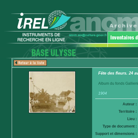
Fête des fleurs. 24 a
Album du fonds Gallieni
1904
Auteur :
Territoire :
Lieu :
Type de document :
Support et dimensions :