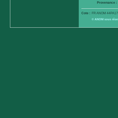
Provenance :
Cote :
FR ANOM 44PA17
© ANOM sous réserv