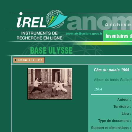
Fête du palais 1904
Album du fonds Gallieni
1904
Auteur :
Territoire :
Lieu :
Type de document :
Support et dimensions :