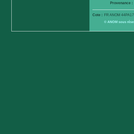
Provenance :
Cote :
FR ANOM 44PA17
© ANOM sous réserv