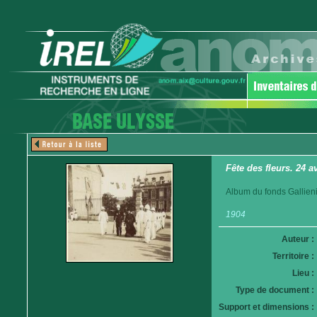
Fête des fleurs. 24 av
Album du fonds Gallieni
1904
Auteur :
Territoire :
Lieu :
Type de document :
Support et dimensions :