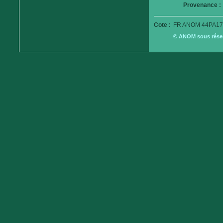
Provenance :
Cote :
FR ANOM 44PA17
© ANOM sous réserv