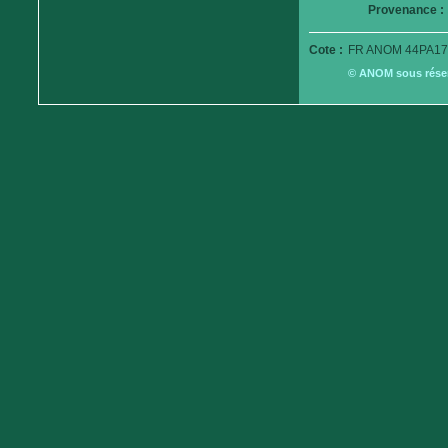
Provenance :
Cote :
FR ANOM 44PA17
© ANOM sous réserv