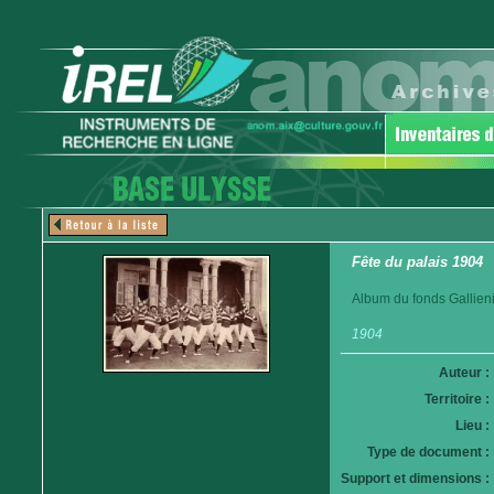
Fête du palais 1904
Album du fonds Gallieni
1904
Auteur :
Territoire :
Lieu :
Type de document :
Support et dimensions :