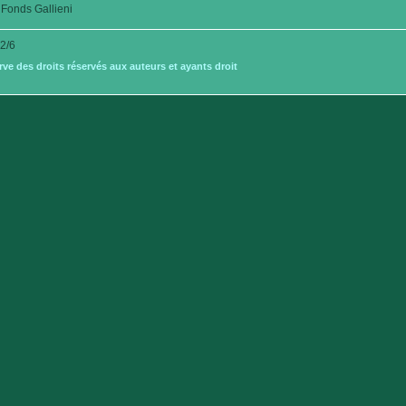
Fonds Gallieni
2/6
e des droits réservés aux auteurs et ayants droit