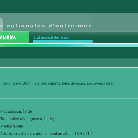
. Tananarive 1904. Fête des enfants, fêtes diverses. Les gymnastes.
Madagascar, Île de
Tananarive (Madagascar, Île de)
Photographie
Aristotype collé sur carton formant un album 16,9 x 11,9