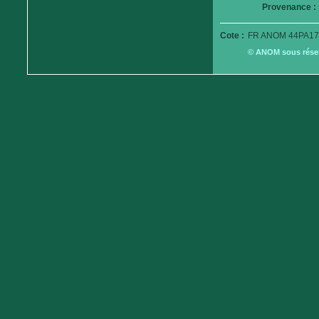
Provenance :
Cote :
FR ANOM 44PA17
© ANOM sous réserv