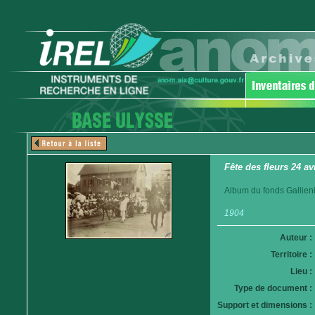
Fête des fleurs 24 av
Album du fonds Gallieni
1904
Auteur :
Territoire :
Lieu :
Type de document :
Support et dimensions :