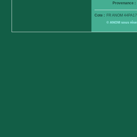
Provenance :
Cote :
FR ANOM 44PA17
© ANOM sous réserv