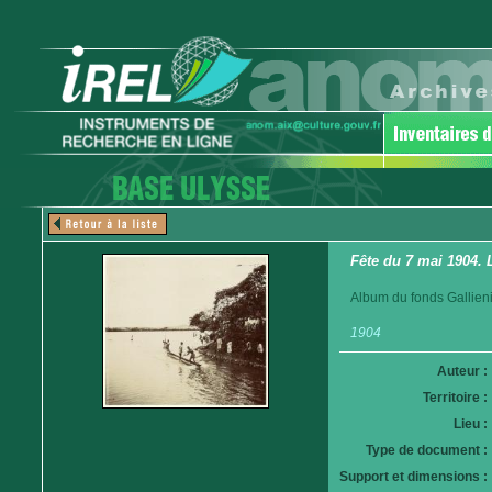
Fête du 7 mai 1904.
Album du fonds Gallieni
1904
Auteur :
Territoire :
Lieu :
Type de document :
Support et dimensions :