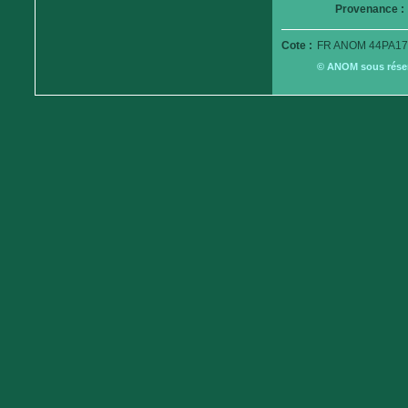
Provenance :
Cote :
FR ANOM 44PA17
© ANOM sous réserv