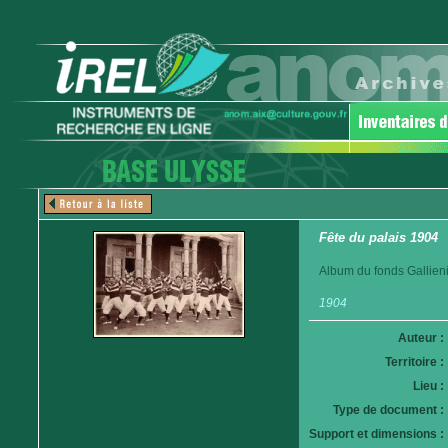
Fête du palais 1904
Album du fonds Gallieni
1904
Auteur :
Territoire :
Lieu :
Type de document :
Support et dimensions :