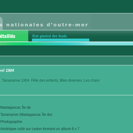
vril 1904
. Tananarive 1904. Fête des enfants, fêtes diverses. Les chars
Madagascar, Île de
Tananarive (Madagascar, Île de)
Photographie
Aristotype collé sur carton formant un album 8 x 7