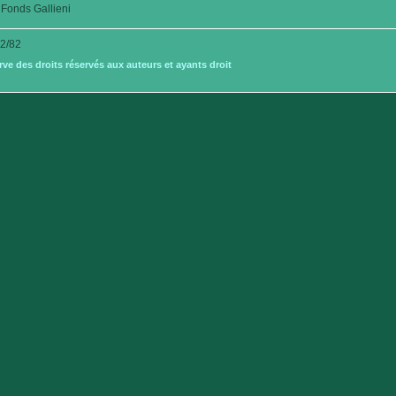
Fonds Gallieni
2/82
e des droits réservés aux auteurs et ayants droit