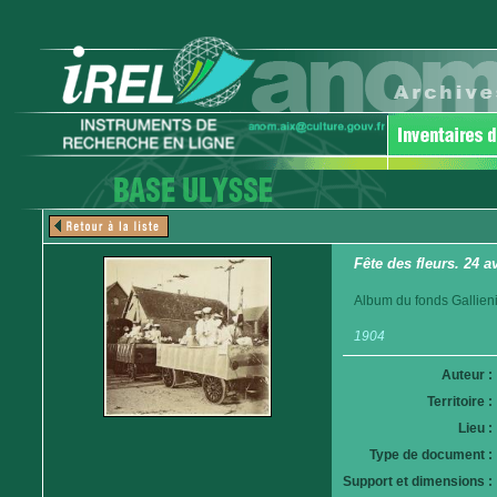
Fête des fleurs. 24 a
Album du fonds Gallieni
1904
Auteur :
Territoire :
Lieu :
Type de document :
Support et dimensions :