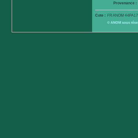
Provenance :
Cote :
FR ANOM 44PA17
© ANOM sous réserv