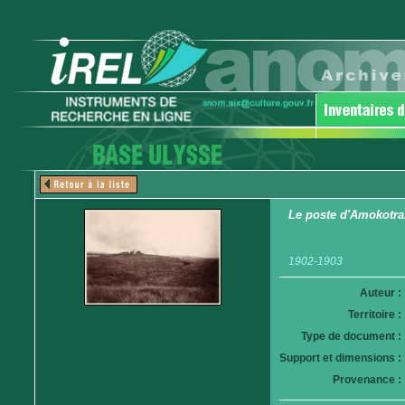
Le poste d'Amokotra
1902-1903
Auteur :
Territoire :
Type de document :
Support et dimensions :
Provenance :