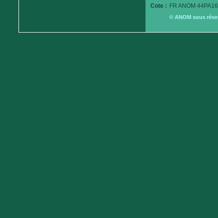
Cote :
FR ANOM 44PA16
© ANOM sous réserv