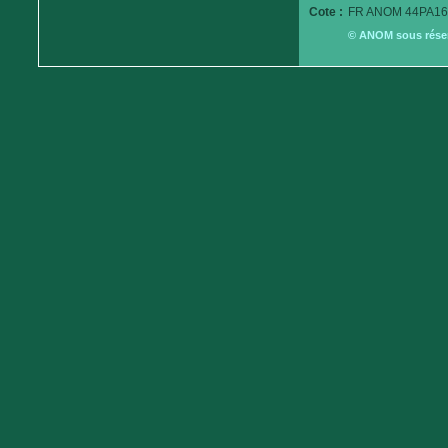
Cote :
FR ANOM 44PA16
© ANOM sous réserv