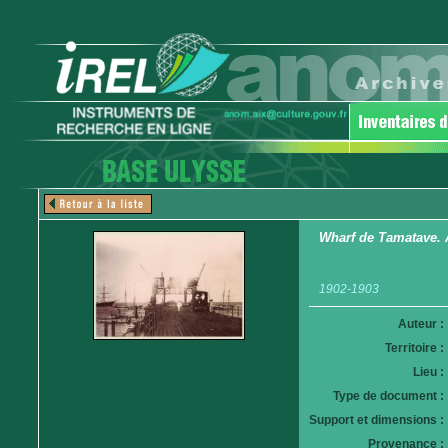
Wharf de Tamatave.
1902-1903
Auteur :
Territoire :
Lieu :
Type de document :
Support et dimensions :
Provenance :