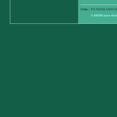
Cote :
FR ANOM 44PA16
© ANOM sous réserv